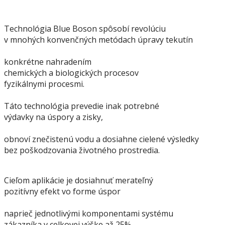
Technológia Blue Boson spôsobí revolúciu
v mnohých konvenčných metódach úpravy tekutín
konkrétne nahradením
chemických a biologických procesov
fyzikálnymi procesmi.
Táto technológia prevedie inak potrebné
výdavky na úspory a zisky,
obnoví znečistenú vodu a dosiahne cielené výsledky
bez poškodzovania životného prostredia.
Cieľom aplikácie je dosiahnuť merateľný
pozitívny efekt vo forme úspor
naprieč jednotlivými komponentami systému
zákazníka v celkovej výške až 25%