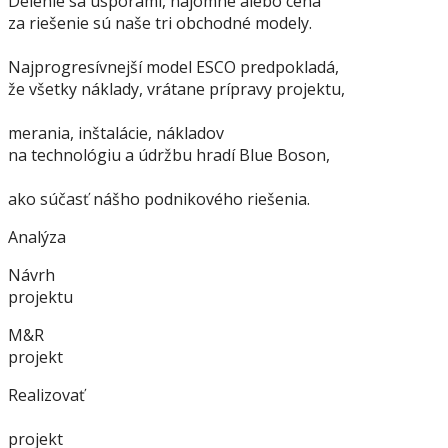
Delenie sa úsporami, nájomné alebo cena
za riešenie sú naše tri obchodné modely.
Najprogresívnejší model ESCO predpokladá,
že všetky náklady, vrátane prípravy projektu,
merania, inštalácie, nákladov
na technológiu a údržbu hradí Blue Boson,
ako súčasť nášho podnikového riešenia.
Analýza
Návrh
projektu
M&R
projekt
Realizovať
projekt