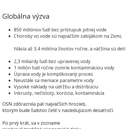
Globálna výzva
850 miliónov ľudí bez prístupuk pitnej vode
Choroby vo vode sú najväčším zabijákom na Zemi,
hlásia až 3,4 milióna životov ročne, a väčšina sú deti
2,3 miliardy ľudí bez upravenej vody
1 milión ľudí ročne zomrie kontamináciou vody
Úprava vody je komplikovaný proces
Neustále sa meniace parametre vody
Vysoké náklady na údržbu a distribúciu
Inkrusty, nečistoty, korózia, kontaminácia
OSN zdôraznila päť najväčších hrozieb,
ktorým bude ľudstvo čeliť v nasledujúcom desaťročí.
Po prvý krát, sa v zozname