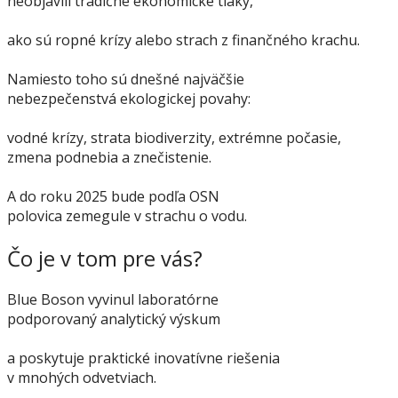
neobjavili tradičné ekonomické tlaky,
ako sú ropné krízy alebo strach z finančného krachu.
Namiesto toho sú dnešné najväčšie
nebezpečenstvá ekologickej povahy:
vodné krízy, strata biodiverzity, extrémne počasie,
zmena podnebia a znečistenie.
A do roku 2025 bude podľa OSN
polovica zemegule v strachu o vodu.
Čo je v tom pre vás?
Blue Boson vyvinul laboratórne
podporovaný analytický výskum
a poskytuje praktické inovatívne riešenia
v mnohých odvetviach.