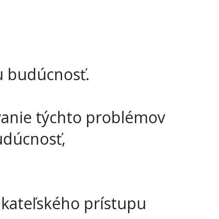
u budúcnosť.
vanie týchto problémov
udúcnosť,
ikateľského prístupu