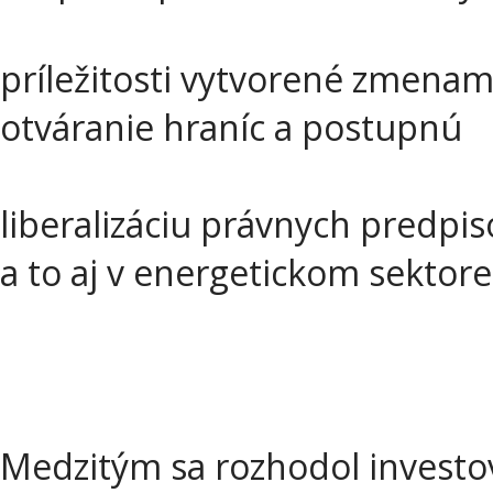
príležitosti vytvorené zmenam
otváranie hraníc a postupnú
liberalizáciu právnych predpis
a to aj v energetickom sektore
Medzitým sa rozhodol investova