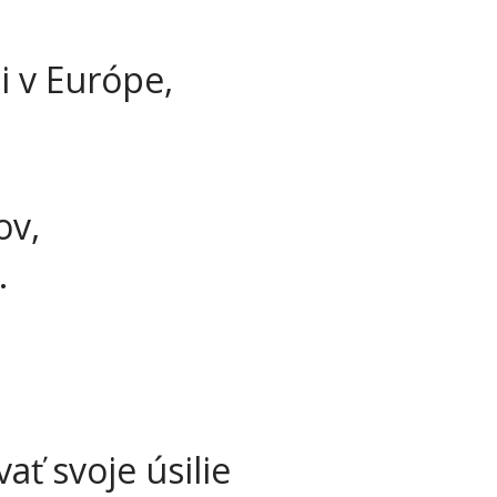
i v Európe,
ov,
.
ť svoje úsilie