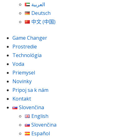
العربية
Deutsch
中文 (中国)
Game Changer
Prostredie
Technológia
Voda
Priemysel
Novinky
Pripoj sa k nám
Kontakt
Slovenčina
English
Slovenčina
Español