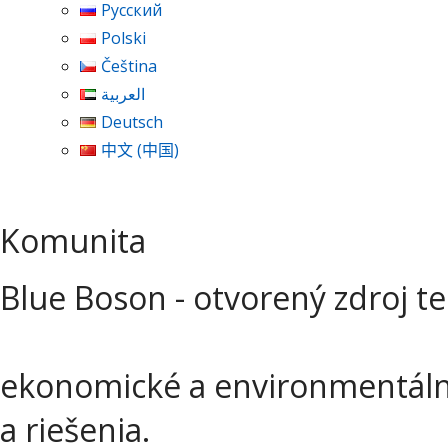
Русский
Polski
Čeština
العربية
Deutsch
中文 (中国)
Komunita
Blue Boson - otvorený zdroj t
ekonomické a environmentálne
a riešenia.