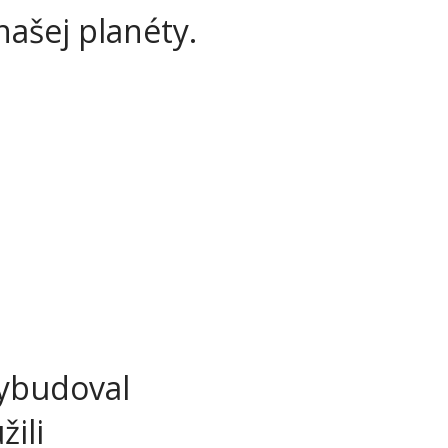
našej planéty.
vybudoval
žili