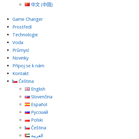
中文 (中国)
Game Changer
Prostředí
Technologie
Voda
Průmysl
Novinky
Připoj se k nám
Kontakt
Čeština
English
Slovenčina
Español
Русский
Polski
Čeština
العربية