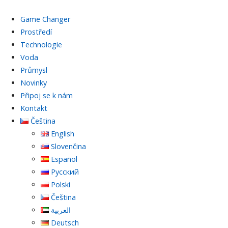
Game Changer
Prostředí
Technologie
Voda
Průmysl
Novinky
Připoj se k nám
Kontakt
Čeština
English
Slovenčina
Español
Русский
Polski
Čeština
العربية
Deutsch